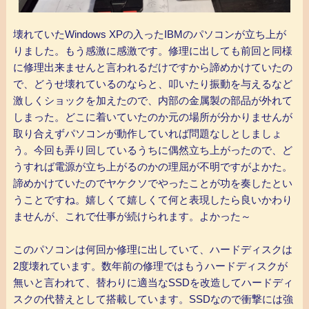
壊れていたWindows XPの入ったIBMのパソコンが立ち上が
りました。もう感激に感激です。修理に出しても前回と同様
に修理出来ませんと言われるだけですから諦めかけていたの
で、どうせ壊れているのならと、叩いたり振動を与えるなど
激しくショックを加えたので、内部の金属製の部品が外れて
しまった。どこに着いていたのか元の場所が分かりませんが
取り合えずパソコンが動作していれば問題なしとしましょ
う。今回も弄り回しているうちに偶然立ち上がったので、ど
うすれば電源が立ち上がるのかの理屈が不明ですがよかた。
諦めかけていたのでヤケクソでやったことが功を奏したとい
うことですね。嬉しくて嬉しくて何と表現したら良いかわり
ませんが、これで仕事が続けられます。よかった～
このパソコンは何回か修理に出していて、ハードディスクは
2度壊れています。数年前の修理ではもうハードディスクが
無いと言われて、替わりに適当なSSDを改造してハードディ
スクの代替えとして搭載しています。SSDなので衝撃には強