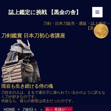
誌上鑑定に挑戦
【黒金の舎】
メニュ
刀剣・日本刀販売・通販・誌上鑑定 –
ーとウ
【黒金の舎】
ィジェ
ット
刀剣鑑賞
日本刀初心者講座
現在も生き続ける侍の魂
刀好きの人は、まるで遺伝子に操られているかのように訳もな
く刀が好きなのです。
何故なら、彼らの前世は武士だったのです。
HOME
>
刀剣日々
＞
お～ 奇跡が･･･