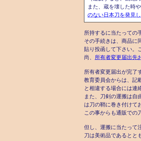
また、蔵を壊した時や
のない日本刀を発見し
所持するに当たっての
その手続きは、商品に
貼り投函して下さい。
尚、
所有者変更届出先
所有者変更届出が完了
教育委員会からは、記
と相違する場合には連
また、刀剣の運搬は自
は刀の鞘に巻き付けて
この事からも通販での
但し、運搬に当たって
刀は美術品であるとと