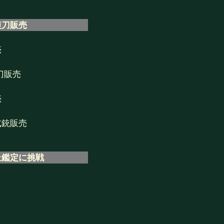
短刀販売
売
刀販売
売
式銃販売
上鑑定に挑戦