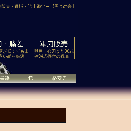
剣販売・通販・誌上鑑定 –
【黒金の舎】
刀・脇差
軍刀販売
度が低くても出
興亜一心刀また98式
良い品を厳選
や94式拵付の逸品
書籍
鍔
格安刀