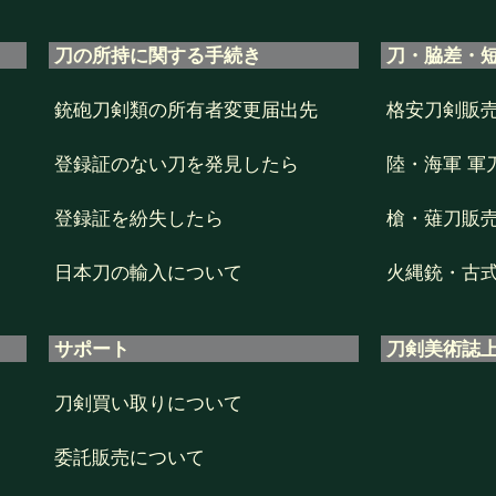
刀の所持に関する手続き
刀・脇差・
銃砲刀剣類の所有者変更届出先
格安刀剣販
登録証のない刀を発見したら
陸・海軍 軍
登録証を紛失したら
槍・薙刀販
日本刀の輸入について
火縄銃・古
サポート
刀剣美術誌
刀剣買い取りについて
委託販売について