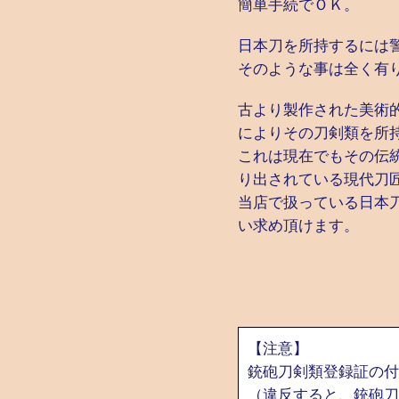
簡単手続でＯＫ。
日本刀を所持するには
そのような事は全く有
古より製作された美術
によりその刀剣類を所
これは現在でもその伝
り出されている現代刀
当店で扱っている日本
い求め頂けます。
【注意】
銃砲刀剣類登録証の付
（違反すると、銃砲刀