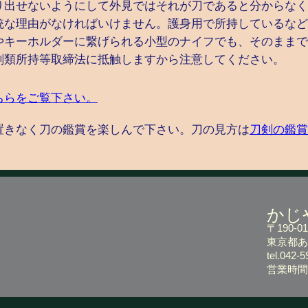
り出せないようにして外見ではそれが刀であると分からなく
統な理由がなければいけません。護身用で所持しているなど
やキーホルダーに繋げられる小型のナイフでも、そのままで
剣類所持等取締法に抵触しますから注意してください。
ちらをご覧下さい。
置きなく刀の鑑賞を楽しんで下さい。刀の見方は
刀剣の鑑賞
かじ
〒190-01
東京都あき
tel.042
営業時間 1