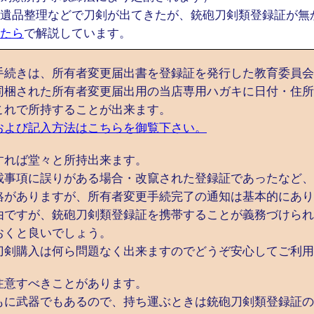
遺品整理などで刀剣が出てきたが、銃砲刀剣類登録証が無
たら
で解説しています。
手続きは、所有者変更届出書を登録証を発行した教育委員会
同梱された所有者変更届出用の当店専用ハガキに日付・住所
これで所持することが出来ます。
および記入方法はこちらを御覧下さい。
すれば堂々と所持出来ます。
載事項に誤りがある場合・改竄された登録証であったなど、
絡がありますが、所有者変更手続完了の通知は基本的にあり
由ですが、銃砲刀剣類登録証を携帯することが義務づけられ
おくと良いでしょう。
刀剣購入は何ら問題なく出来ますのでどうぞ安心してご利用
注意すべきことがあります。
もに武器でもあるので、持ち運ぶときは銃砲刀剣類登録証の