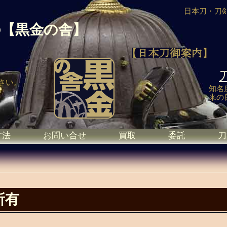
日本刀・刀
の
【黒金の舎】
さい。
知名
来の
方法
お問い合せ
買取
委託
刀
所有