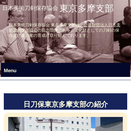
東京多摩支部
日本美術刀剣保存協会
日本美術刀剣保存協会 東京多摩支部は、
公益財団法人日本美
術刀剣保存協会
の協力団体であり、文化財としての刀剣の保
存及び愛刀家の育成
に取り組んでおります。
Menu
日刀保東京多摩支部の紹介