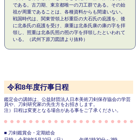
である。古刀期、東京都唯一の刀工群である。その始
祖が周重であることは、各種資料からも間違いない。
戦国時代は、関東管領上杉重臣の大石氏の庇護を、後
に北条氏の庇護を受け、康重は北条氏康の康の字を拝
領し、照重は北条氏照の照の字を拝領したといわれて
いる。（武州下原刀図譜より抜粋）
令和8年度行事日程
鑑定会の講師は、公益財団法人日本美術刀剣保存協会の学芸
員や、刀剣研究家の先生方をお招きします。
注）日程は変更となる場合がある事をご了承ください。
■
刀剣鑑賞会・定期総会
日時：令和8年5月10日（日）
午後1時30分～3時