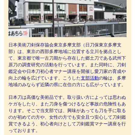
日本美術刀剣保存協会東京多摩支部（日刀保東京多摩支
部）は、東京の西部多摩地域に位置する立川を拠点とし
て、東京都で唯一古刀期から存在した郷土刀である武州下
原刀の調査研究の活動を行っています。また同時に、刀剣
鑑定会や日本刀初心者マナー講座を開催し愛刀家の育成や
向上の輪を広げています。こうした
支部活動
の輪は、多摩
地域のみならず近隣の県に在住の方にも広がっています。
日本刀は高価な美術品です。取り扱い方によっては思わぬ
ケガをしたり、また刀身を傷つけるなど事故の危険性もあ
ります。そこで当支部では、興味があっても刀を手に取る
のが初めての方や、女性の方でも安全且つ安心して刀剣鑑
賞できるよう、初心者向けとして刀剣鑑賞マナー講座を行
っております。