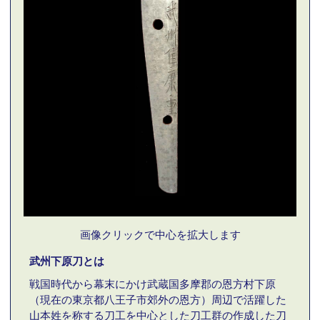
画像クリックで中心を拡大します
武州下原刀とは
戦国時代から幕末にかけ武蔵国多摩郡の恩方村下原
（現在の東京都八王子市郊外の恩方）周辺で活躍した
山本姓を称する刀工を中心とした刀工群の作成した刀