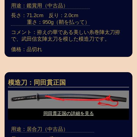
用途：鑑賞用（中古品）
長さ：71.2cm 反り：2.0cm
重さ：950g（鞘を払って）
コメント：拵えの華である美しい糸巻陣太刀拵
で、武田信玄陣太刀を模した模造刀です。
価格：品切れ
模造刀：同田貫正国
同田貫正国の詳細を見る
用途：居合刀（中古品）