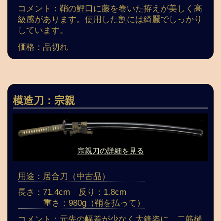
コメント：鞘の鯉口に藤を巻いた拵えが美しく高
級感があります。使用した割には綺麗でしっかり
しています。
価格：品切れ
模造刀：宗親
宗親刀の詳細を見る
用途：居合刀（中古品）
長さ：71.4cm 反り：1.8cm
重さ：980g（鞘を払って）
コメント：元先の幅差が少なく大鋒姿に、二筋樋