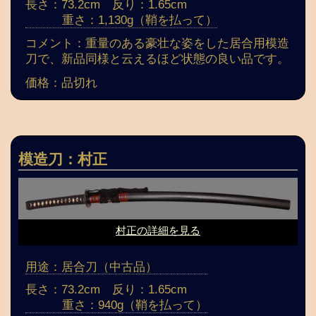
長さ：73.2cm 反り：1.65cm
重さ：1,130g（鞘を払って）
コメント：重量のある豪壮な姿をした居合用模造
刀で、新品同様と云えるほど状態の良い品です。
価格：品切れ
模造刀：村正
村正の詳細を見る
用途：居合刀（中古品）
長さ：73.2cm 反り：1.65cm
重さ：940g（鞘を払って）