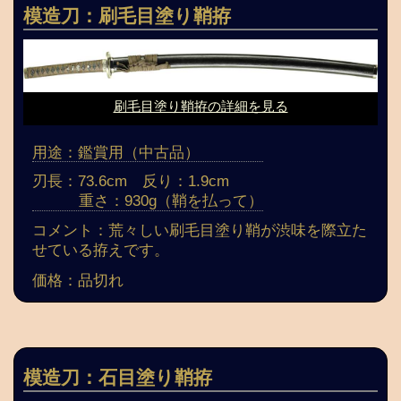
模造刀：刷毛目塗り鞘拵
刷毛目塗り鞘拵の詳細を見る
用途：鑑賞用（中古品）
刃長：73.6cm 反り：1.9cm
重さ：930g（鞘を払って）
コメント：荒々しい刷毛目塗り鞘が渋味を際立た
せている拵えです。
価格：品切れ
模造刀：石目塗り鞘拵