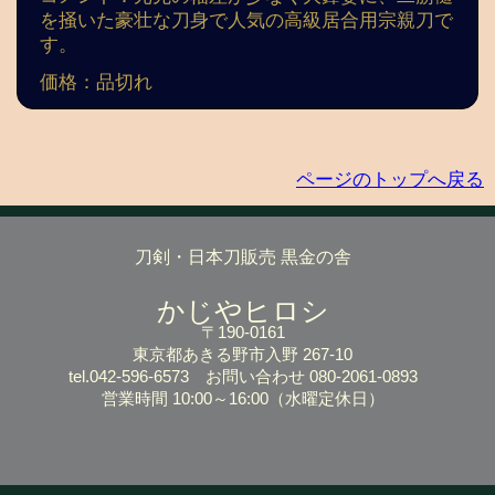
を掻いた豪壮な刀身で人気の高級居合用宗親刀で
す。
価格：品切れ
ページのトップへ戻る
刀剣・日本刀販売 黒金の舎
かじやヒロシ
〒190-0161
東京都あきる野市入野 267-10
tel.042-596-6573
お問い合わせ 080-2061-0893
営業時間 10:00～16:00
（水曜定休日）