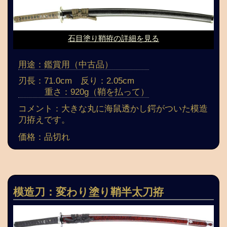
石目塗り鞘拵の詳細を見る
用途：鑑賞用（中古品）
刃長：71.0cm 反り：2.05cm
重さ：920g（鞘を払って）
コメント：大きな丸に海鼠透かし鍔がついた模造
刀拵えです。
価格：品切れ
模造刀：変わり塗り鞘半太刀拵