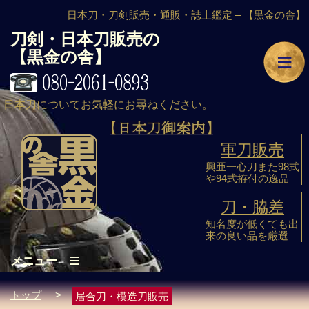
日本刀・刀剣販売・通販・誌上鑑定 –
【黒金の舎】
刀剣・日本刀販売の
≡
【黒金の舎】
日本刀についてお気軽にお尋ねください。
軍刀販売
興亜一心刀また98式
や94式拵付の逸品
刀・脇差
知名度が低くても出
来の良い品を厳選
≡
メニュー
トップ
>
居合刀・模造刀販売