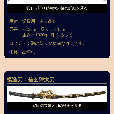
変わり塗り鞘半太刀拵の詳細を見る
用途：鑑賞用（中古品）
刃長：73.3cm 反り：2.1cm
重さ：1020g（鞘を払って）
コメント：鞘の塗りが綺麗な拵えです。
価格：品切れ
模造刀：信玄陣太刀
武田信玄陣太刀の詳細を見る