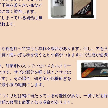
丁子油を柔らかい布など
体に薄く塗布します。
てしまっている場合は無
取れます。
打ち粉を打って拭うと取れる場合があります。但し、力を入
品質の悪い打ち粉を使うとヒケ傷がつきますので注意が必要
は、研磨剤の入っていないメタルクリー
つけて、サビの部分を軽く拭くとサビは
です）。その場合、研ぎ師が化粧研ぎを
で最小限の範囲にします。
につくサビは鞘に当たっている可能性があり、一度サビを除
は鞘の修理も必要となる場合があります。