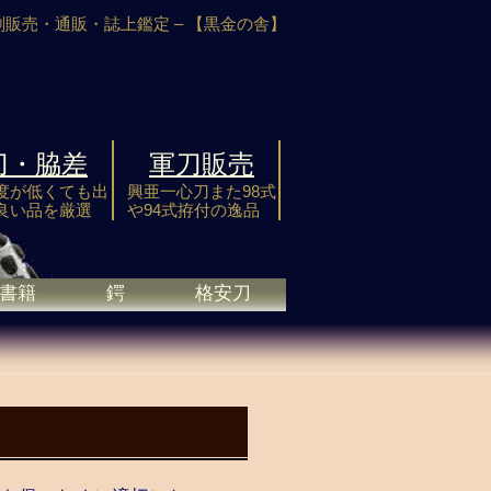
剣販売・通販・誌上鑑定 –
【黒金の舎】
刀・脇差
軍刀販売
度が低くても出
興亜一心刀また98式
良い品を厳選
や94式拵付の逸品
書籍
鍔
格安刀