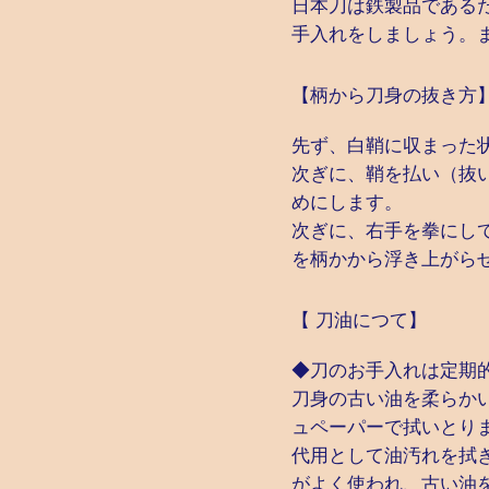
日本刀は鉄製品である
手入れをしましょう。
【柄から刀身の抜き方
先ず、白鞘に収まった
次ぎに、鞘を払い（抜
めにします。
次ぎに、右手を拳にし
を柄かから浮き上がら
【 刀油につて】
◆刀のお手入れは定期
刀身の古い油を柔らかい
ュペーパーで拭いとり
代用として油汚れを拭
がよく使われ、古い油