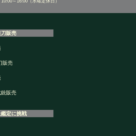
0:00～16:00
（水曜定休日）
短刀販売
売
刀販売
売
式銃販売
上鑑定に挑戦