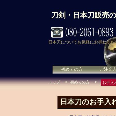
刀剣・日本刀販売
日本刀についてお気軽にお尋ねくだ
初めての方
ご注文
トップ
>
初めての方
>
お手入
日本刀のお手入