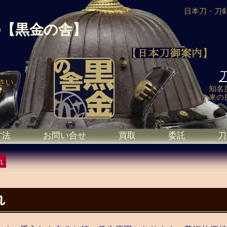
日本刀・刀
の
【黒金の舎】
さい。
知名
来の
方法
お問い合せ
買取
委託
刀
れ
れ