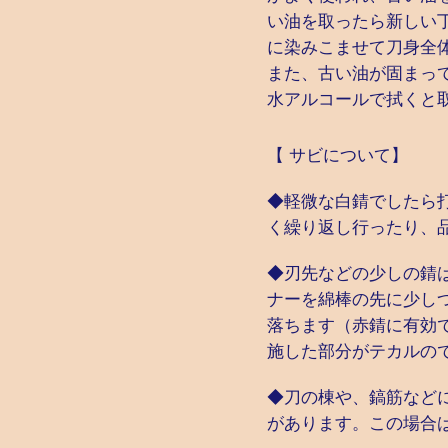
い油を取ったら新しい
に染みこませて刀身全
また、古い油が固まっ
水アルコールで拭くと
【 サビについて】
◆軽微な白錆でしたら
く繰り返し行ったり、
◆刃先などの少しの錆
ナーを綿棒の先に少し
落ちます（赤錆に有効
施した部分がテカルの
◆刀の棟や、鎬筋など
があります。この場合