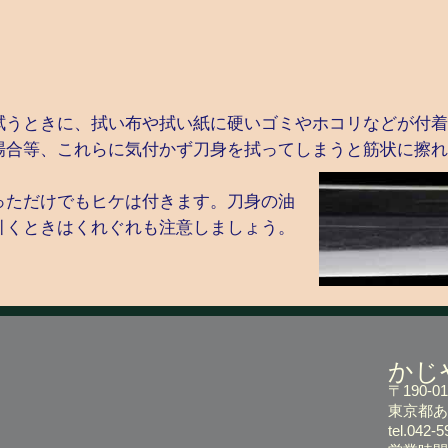
拭うときに、拭い布や拭い紙に硬いゴミやホコリなどが付着
場合等、これらに気付かず刀身を拭ってしまうと筋状に擦れ
っただけでもヒケは付きます。刀身の油
引くときはくれぐれも注意しましょう。
かじ
〒190-01
東京都あき
tel.042