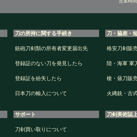
営業時間 1
刀の所持に関する手続き
刀・脇差・
銃砲刀剣類の所有者変更届出先
格安刀剣販
登録証のない刀を発見したら
陸・海軍 軍
登録証を紛失したら
槍・薙刀販
日本刀の輸入について
火縄銃・古
サポート
刀剣美術誌
刀剣買い取りについて