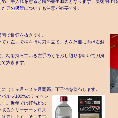
ため、手入れを怠ると錆の発生原因となります。美術的価値
また
刀の保管
についても注意が必要です。
】
状態で目釘を抜きます。
いて）左手で柄を持ち刀を立て、刃を外側に向け右斜
て、柄を持っている左手のくるぶし辺りを叩いて刀身
せて抜きます。
的に（１ヶ月～２ヶ月間隔）丁子油を塗布します。
パルプ100%のティッシ
ます。近年では打ち粉の
き取るクリーナークロス
を除去します。そして古