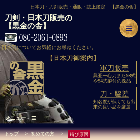
日本刀・刀剣販売・通販・誌上鑑定 –
【黒金の舎】
刀剣・日本刀販売の
≡
【黒金の舎】
日本刀についてお気軽にお尋ねください。
軍刀販売
興亜一心刀また98式
や94式拵付の逸品
刀・脇差
知名度が低くても出
来の良い品を厳選
≡
メニュー
トップ
>
初めての方
>
錆び原因