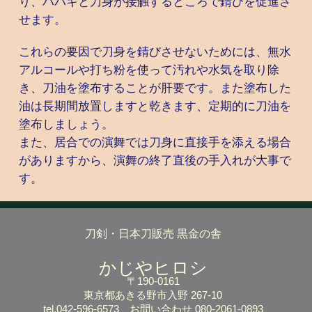
り、ハバキと刀身が接触するところで錆びを促進さ
せます。
これらの要因で刀身を錆びさせないためには、無水
アルコールや打ち粉を使って汚れや水気を取り除
き、刀油を塗布することが肝要です。また塗布した
油は長期間放置しますと乾きます、定期的に刀油を
塗布しましょう。
また、居合での演舞では刀身に直接手を添える場合
がありますから、演舞の終了直後の手入れが大事で
す。
刀剣・日本刀販売 黒金の舎
かじやヒロシ
〒190-0161
東京都あきる野市入野 267-10
tel.042-596-6573
お問い合わせ 080-2061-0893