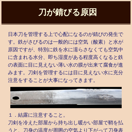
刀が錆びる原因
日本刀を管理する上で心配になるのが錆びの発生で
す。鉄がさびるのは一般的には空気（酸素）と水が
原因ですが、特別に鉄を水に濡らさなくても空気中
に含まれる水分、即ち湿度がある程度高くなると鉄
の表面に目に見えない薄い水の膜が出来て腐食が進
みます。刀剣を管理するには目に見えない水に充分
注意をすることが大事になってきます。
１．結露に注意すること。
刀剣を冷えた部屋から持ち出し暖かい部屋で鞘を払
うと、刀身の温度が周囲の空気より下がって刀身表