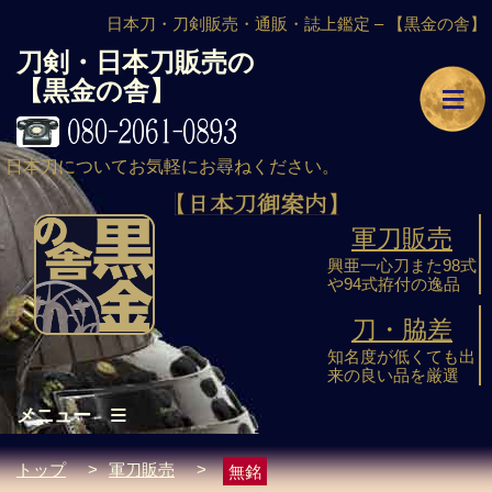
日本刀・刀剣販売・通販・誌上鑑定 –
【黒金の舎】
刀剣・日本刀販売の
≡
【黒金の舎】
日本刀についてお気軽にお尋ねください。
軍刀販売
興亜一心刀また98式
や94式拵付の逸品
刀・脇差
知名度が低くても出
来の良い品を厳選
≡
メニュー
トップ
>
軍刀販売
>
無銘