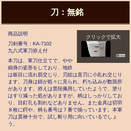
刀：無銘
商品説明
クリックで拡大
刀剣番号：
KA-7102
九八式軍刀拵え付
本刀は、軍刀仕立てで、やや
細身の姿形をしており、地鉄
は板目に流れ肌交じり、刃紋は直刃に小乱れ交じり
ます。刀身は錆が処々に見られ、朽ち込みが数箇所
があります。拵えは普段佩用していたようで、塗り
はすり減った処がありますが、柄はしっかりしてお
り、目釘孔も割れなどありません。また金具は切羽
８枚に鍔や、柄も番号は７番で揃っています。本軍
刀は貫禄十分で、試し斬り用に向いているでしょ
う。