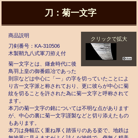
刀：菊一文字
商品説明
クリックで拡大
刀剣番号：
KA-310506
木製鞘九八式軍刀拵え付
菊一文字とは、鎌倉時代に後
鳥羽上皇の御番鍛冶であった
則宗などは中心に「一」の字を切っていたことによ
り古一文字派と称されており、更に彼らが中心に菊
紋を切ることを許された為に菊一文字と呼称されて
ます。
本刀の菊一文字の銘については不明な点があります
が、中心の裏に菊一文字謹製などと切り添えたもの
もあります。
本刀は身幅広く重ね厚く踏張りのある姿で、地鉄は
無地風に見えますがよく詰んだ地鉄で、傷無く精美