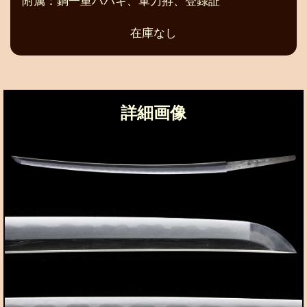
附属：銅一重ハバキ、軍刀拵、登録証
在庫なし
詳細画像