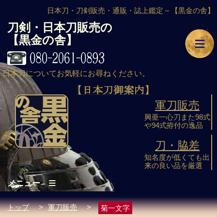
日本刀・刀剣販売・通販・誌上鑑定 –
【黒金の舎】
刀剣・日本刀販売の
≡
【黒金の舎】
日本刀についてお気軽にお尋ねください。
軍刀販売
興亜一心刀また98式
や94式拵付の逸品
刀・脇差
知名度が低くても出
来の良い品を厳選
≡
メニュー
トップ
>
軍刀販売
>
菊一文字