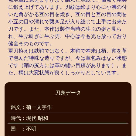
に鍛え上げてあります。刃紋は締まり心に小沸の付
いた角がかる互の目を焼き、互の目と互の目の間を
小互の目や湾れで繋ぎ足が入り総じて上手に出来た
刀です。また、本作は製作当時の生ぶの姿と見ら
れ、生ぶ研ぎに生ぶ刃、中心は今も光を放っており
健全そのものです。
軍刀拵えは鉄鞘ではなく、木鞘で本来は柄、鞘を革
で包んだ特殊な造りですが、今は革包みはない状態
です（鞘の尻方には革の縫い目跡があります）。ま
た、柄は大変状態が良くしっかりとしています。
刀身データ
銘文：菊一文字作
時代：現代 昭和
国
：不明