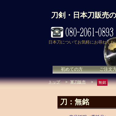
刀剣・日本刀販売
日本刀についてお気軽にお尋ねくだ
初めての方
ご注文
トップ
>
軍刀販売
>
無銘
刀：無銘