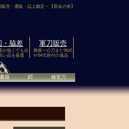
剣販売・通販・誌上鑑定 –
【黒金の舎】
刀・脇差
軍刀販売
度が低くても出
興亜一心刀また98式
良い品を厳選
や94式拵付の逸品
書籍
鍔
格安刀