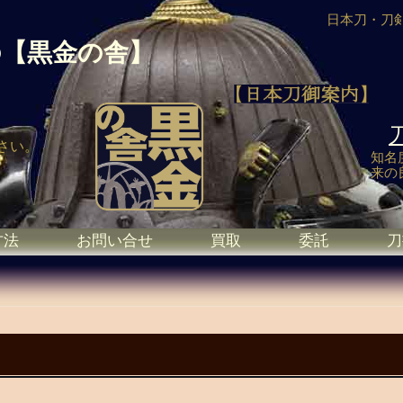
日本刀・刀
の
【黒金の舎】
さい。
知名
来の
方法
お問い合せ
買取
委託
刀