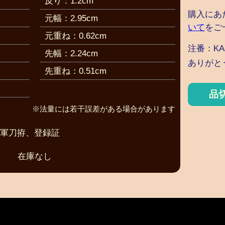
反り：1.2cm
購入にあ
元幅：2.95cm
いて
をご
元重ね：0.62cm
注番：KA-
先幅：2.24cm
ありがと
先重ね：0.51cm
品
※法量には若干誤差がある場合があります
式軍刀拵、登録証
在庫なし