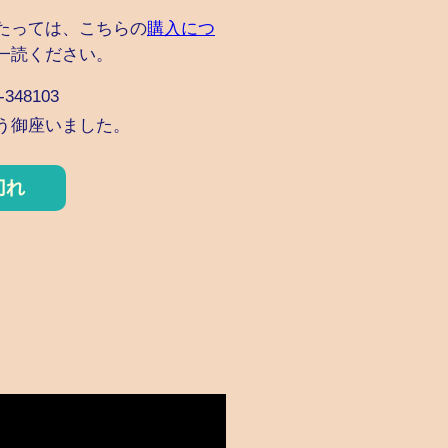
たっては、こちらの
購入につ
一読ください。
348103
う御座いました。
切れ