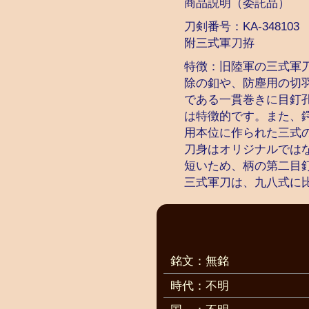
商品説明
（委託品）
刀剣番号：
KA-348103
附三式軍刀拵
特徴：旧陸軍の三式軍
除の釦や、防塵用の切
である一貫巻きに目釘
は特徴的です。また、
用本位に作られた三式
刀身はオリジナルでは
短いため、柄の第二目
三式軍刀は、九八式に
銘文：無銘
時代：不明