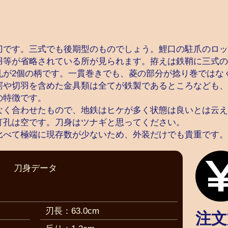
刀です。三式でも後期型のものでしょう。鯉口の駐爪のロッ
羽等が省略されている所が見られます。拵えは鉄鞘に三式の
孔が2個の柄です。一貫巻きでも、菱の部分が捻り巻ではな
鍔や切羽を含めた金具類は全てが鉄製であるところなども、
の特徴です。
なく合わせたもので、地鉄はヒケが多く状態は良いとは云え
釘孔は空です。刀身はツナギと思ってください。
比べて極端に現存数が少ないため、外装だけでも貴重です。
刀身データ
刃長：63.0cm
注文