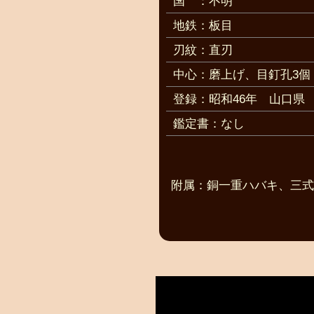
国
：不明
地鉄：板目
刃紋：直刃
中心：磨上げ、目釘孔3個
登録：昭和46年 山口県
鑑定書：なし
附属：銅一重ハバキ、三