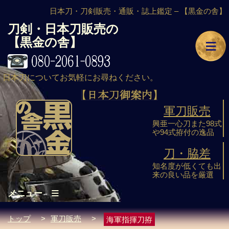
日本刀・刀剣販売・通販・誌上鑑定 –
【黒金の舎】
刀剣・日本刀販売の
≡
【黒金の舎】
日本刀についてお気軽にお尋ねください。
軍刀販売
興亜一心刀また98式
や94式拵付の逸品
刀・脇差
知名度が低くても出
来の良い品を厳選
≡
メニュー
トップ
>
軍刀販売
>
海軍指揮刀拵