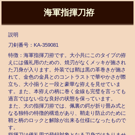
海軍指揮刀拵
説明
刀剣番号：
KA-359081
特徴：海軍指揮刀拵です。大小共にこのタイプの拵
えには儀礼用のための、焼刃がなくメッキが施され
た刀身が入ります。外装では鞘は黒の革巻きが施さ
れて、金色の金具とのコントラストで華やかさが際
立ち、大小揃うと一段と豪華な拵えを見せていま
す。また、本拵えの柄に巻く金線も完璧を言っても
過言ではない位な良好の状態を保っています。
また、大の指揮刀拵では、佩裏の鍔が折り畳み式と
なる独特の特徴的構造があり、鞘走り防止のために
鞘と柄のロックと解除が出来る仕様になったもので
す。
指揮刀は儀礼用で登録対象となる刀身ではありませ