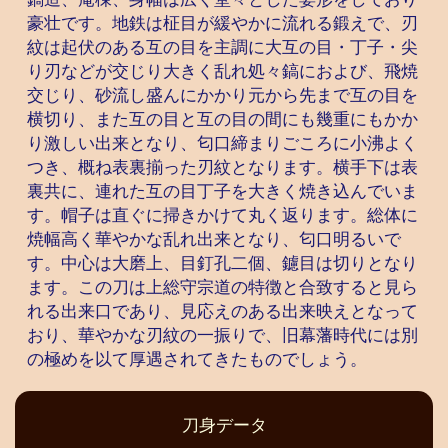
豪壮です。地鉄は柾目が緩やかに流れる鍛えで、刃
紋は起伏のある互の目を主調に大互の目・丁子・尖
り刃などが交じり大きく乱れ処々鎬におよび、飛焼
交じり、砂流し盛んにかかり元から先まで互の目を
横切り、また互の目と互の目の間にも幾重にもかか
り激しい出来となり、匂口締まりごころに小沸よく
つき、概ね表裏揃った刃紋となります。横手下は表
裏共に、連れた互の目丁子を大きく焼き込んでいま
す。帽子は直ぐに掃きかけて丸く返ります。総体に
焼幅高く華やかな乱れ出来となり、匂口明るいで
す。中心は大磨上、目釘孔二個、鑢目は切りとなり
ます。この刀は上総守宗道の特徴と合致すると見ら
れる出来口であり、見応えのある出来映えとなって
おり、華やかな刃紋の一振りで、旧幕藩時代には別
の極めを以て厚遇されてきたものでしょう。
刀身データ