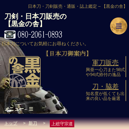
日本刀・刀剣販売・通販・誌上鑑定 –
【黒金の舎】
刀剣・日本刀販売の
≡
【黒金の舎】
日本刀についてお気軽にお尋ねください。
軍刀販売
興亜一心刀また98式
や94式拵付の逸品
刀・脇差
知名度が低くても出
来の良い品を厳選
≡
メニュー
トップ
>
新刀
>
上総守宗道