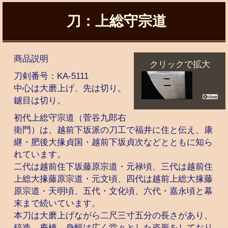
刀：上総守宗道
商品説明
クリックで拡大
刀剣番号：
KA-5111
中心は大磨上げ、先は切り。
鑢目は切り。
初代上総守宗道（菅谷九郎右
衛門）は、越前下坂派の刀工で福井に住と伝え、康
継・肥後大掾貞国・越前下坂貞次などとともに知ら
れています。
二代は越前住下坂藤原宗道・元禄頃、三代は越前住
上総大掾藤原宗道・元文頃、四代は越前上総大掾藤
原宗道・天明頃、五代・文化頃、六代・嘉永頃と幕
末まで続いています。
本刀は大磨上げながら二尺三寸五分の長さがあり、
鎬造、庵棟、身幅は広く堂々とした姿形をしており