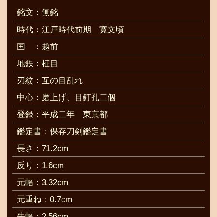
銘文：無銘
時代：江戸時代前期 寛文頃
国
：越前
地鉄：柾目
刃紋：互の目乱れ
中心：磨上げ、目釘孔二個
登録：平成二年 東京都
鑑定書：保存刀剣鑑定書
長さ：71.2cm
反り：1.6cm
元幅：3.32cm
元重ね：0.7cm
先幅：2.56cm