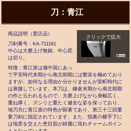
刀：青江
商品説明
（委託品）
クリックで拡大
刀剣番号：
KA-711161
中心は大磨上げ無銘、中心尻
は切り。
特徴：青江派は備中国にあっ
て平安時代末期から南北朝期には繁栄を極めており
ますが、如何なる理由か分かりませんが室町時代に
は衰微しています。本刀は、鎌倉末期から南北朝期
の作と云われるもので、大磨上げながら身幅広く、
重ね厚く、ズシリと重たく健全な姿を保っており、
地刃共に青江派の特色が顕著であり、第三十三回重
要刀剣に指定されています。また、指裏の横手下に
は地景を交えた杢目肌が綺麗に現れチャームポイン
トとなっています。