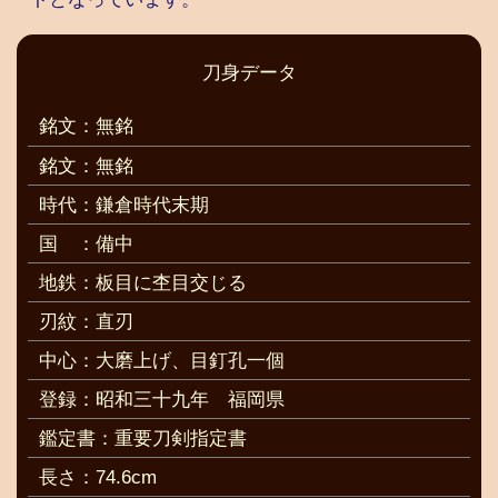
刀身データ
銘文：無銘
銘文：無銘
時代：鎌倉時代末期
国
：備中
地鉄：板目に杢目交じる
刃紋：直刃
中心：大磨上げ、目釘孔一個
登録：昭和三十九年 福岡県
鑑定書：重要刀剣指定書
長さ：74.6cm