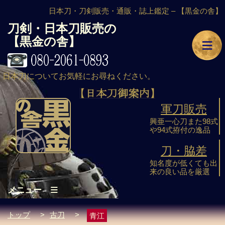
日本刀・刀剣販売・通販・誌上鑑定 –
【黒金の舎】
刀剣・日本刀販売の
≡
【黒金の舎】
日本刀についてお気軽にお尋ねください。
軍刀販売
興亜一心刀また98式
や94式拵付の逸品
刀・脇差
知名度が低くても出
来の良い品を厳選
≡
メニュー
トップ
>
古刀
>
青江