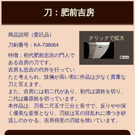
刀：肥前吉房
商品説明
（委託品）
クリックで拡大
刀剣番号：
KA-738064
特徴：初代肥前忠吉の門人で
ある吉房の刀です。
吉房も忠吉の代作を行ってい
たと考えられ、技倆が高い割に作品は少なく貴重な
刀と言えます。
また、吉房には初二代があり、初代は源姓を切り、
二代は藤原姓を切っています。
本作品は、刃長二尺五寸三分と長寸で、反りやや深
く優美な姿形となり、刃紋は互の目乱れに沸つき砂
流しのかかる、吉房得意の刃紋を焼いています。