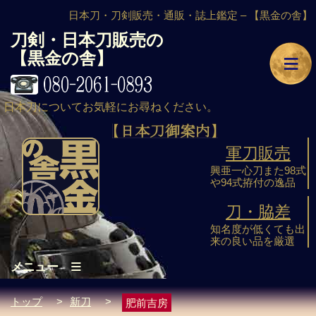
日本刀・刀剣販売・通販・誌上鑑定 –
【黒金の舎】
刀剣・日本刀販売の
≡
【黒金の舎】
日本刀についてお気軽にお尋ねください。
軍刀販売
興亜一心刀また98式
や94式拵付の逸品
刀・脇差
知名度が低くても出
来の良い品を厳選
≡
メニュー
トップ
>
新刀
>
肥前吉房