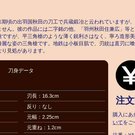
末期頃の出羽国秋田の刀工で兵蔵鍛冶と云われていますが、
ません。彼の作品には二字銘の他、「羽州秋田住兼広」等と
槍ですが、平三角槍のような薄く鋭利さはなく、寧ろ造形美
綺麗な姿の三角槍です。地鉄は小板目肌で、刃紋は直刃に喰
なり見処があります。
刀身データ
刃長：16.3cm
注文
反り：なし
購入にあ
元幅：2.25cm
いて
をご
元重ね：1.2cm