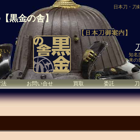
日本刀・刀
の
【黒金の舎】
さい。
知名
来の
方法
お問い合せ
買取
委託
刀