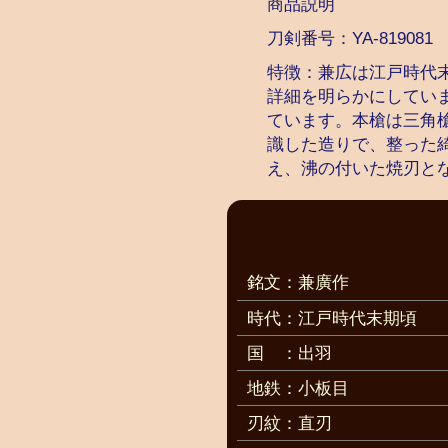
商品説明
刀剣番号：
YA-819081
特徴：兼広は江戸時代
詳細を明らかにしてい
ています。本槍は三角
識した造りで、整った
え、沸の付いた焼刃と
銘文：兼廣作
時代：江戸時代末期頃
国
：出羽
地鉄：小板目
刃紋：直刃