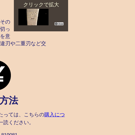
クリックで拡大
その
切っ
を意
違刃や二重刃など交
方法
たっては、こちらの
購入につ
一読ください。