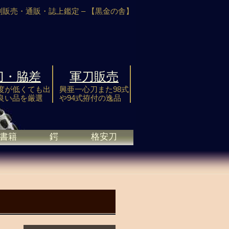
剣販売・通販・誌上鑑定 –
【黒金の舎】
刀・脇差
軍刀販売
度が低くても出
興亜一心刀また98式
良い品を厳選
や94式拵付の逸品
書籍
鍔
格安刀