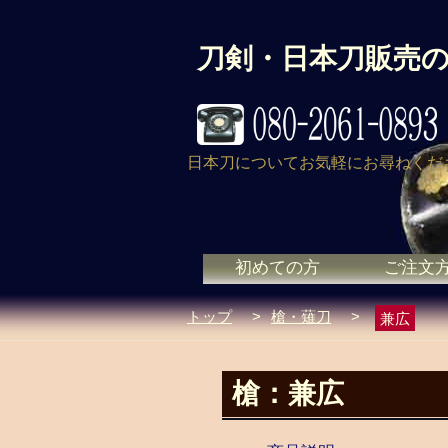
刀剣・日本刀販売
日本刀についてお気軽にお尋ねくだ
初めての方
ご注文
トップ
>
槍・薙刀
>
兼広
槍：兼広