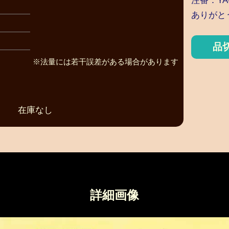
注番：YA-
ありがと
品
※法量には若干誤差がある場合があります
在庫なし
詳細画像