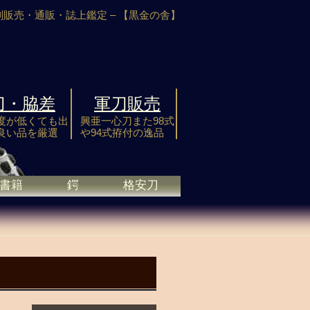
剣販売・通販・誌上鑑定 –
【黒金の舎】
刀・脇差
軍刀販売
度が低くても出
興亜一心刀また98式
良い品を厳選
や94式拵付の逸品
書籍
鍔
格安刀