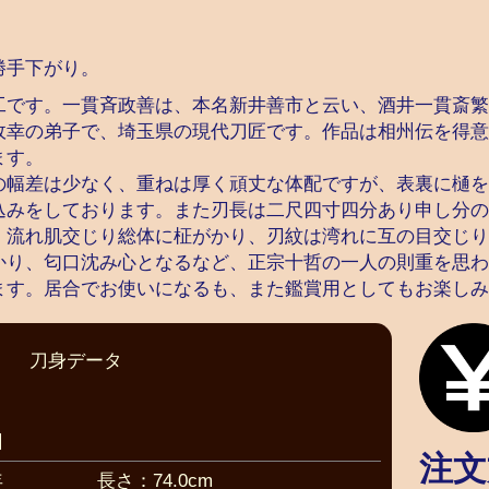
勝手下がり。
工です。一貫斉政善は、本名新井善市と云い、酒井一貫斎繁
政幸の弟子で、埼玉県の現代刀匠です。作品は相州伝を得意
ます。
の幅差は少なく、重ねは厚く頑丈な体配ですが、表裏に樋を
込みをしております。また刃長は二尺四寸四分あり申し分の
・流れ肌交じり総体に柾がかり、刃紋は湾れに互の目交じり
かり、匂口沈み心となるなど、正宗十哲の一人の則重を思わ
ます。居合でお使いになるも、また鑑賞用としてもお楽しみ
刀身データ
日
注文
年
長さ：74.0cm