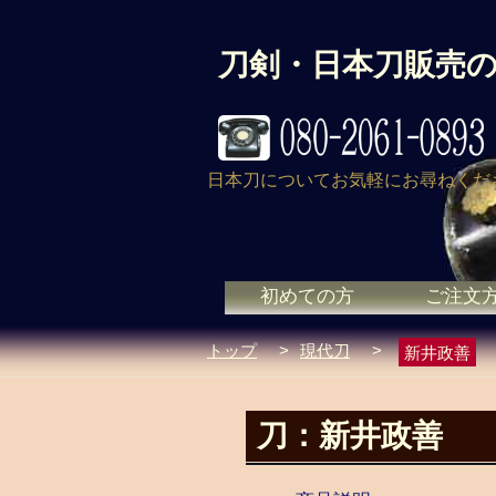
刀剣・日本刀販売
日本刀についてお気軽にお尋ねくだ
初めての方
ご注文
トップ
>
現代刀
>
新井政善
刀：新井政善