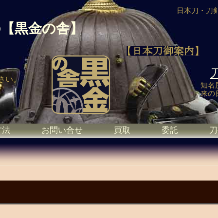
日本刀・刀
の
【黒金の舎】
さい。
知名
来の
方法
お問い合せ
買取
委託
刀