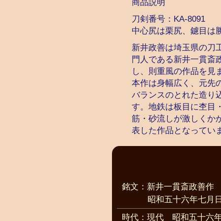
商品説明
刀剣番号：
KA-8091
中心尻は栗尻、鑢目は
新井政善は埼玉県の刀
門人である新井一貫斎
し、則重風の作品を見
本作は身幅広く、元先
バランスのとれた造り
す。地鉄は板目に杢目
筋・砂流しが激しくか
表した作品となってい
銘文：新井一貫斎政善作
昭和五十六年七月
時代：現代 昭和五十六