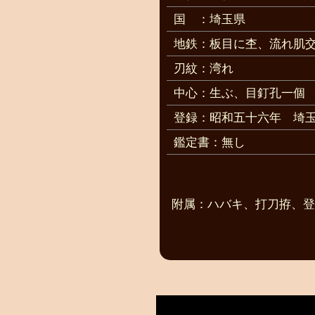
国
：埼玉県
地鉄：板目に杢、流れ肌
刃紋：湾れ
中心：生ぶ、目釘孔一個
登録：昭和五十六年 埼
鑑定書：無し
附属：ハバキ、打刀拵、