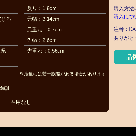
反り：1.8cm
購入方法
購入につ
交じる
元幅：3.14cm
注番：KA-
元重ね：0.7cm
ありがと
先幅：2.6cm
玉県
先重ね：0.56cm
品
※法量には若干誤差がある場合があります
登録証
在庫なし