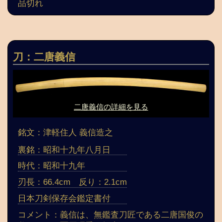
品切れ
刀：二唐義信
二唐義信の詳細を見る
銘文：津軽住人 義信造之
裏銘：昭和十九年八月日
時代：昭和十九年
刃長：66.4cm 反り：2.1cm
日本刀剣保存会鑑定書付
コメント：義信は、無鑑査刀匠である二唐国俊の