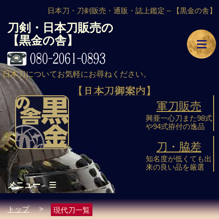
日本刀・刀剣販売・通販・誌上鑑定 –
【黒金の舎】
刀剣・日本刀販売の
≡
【黒金の舎】
日本刀についてお気軽にお尋ねください。
軍刀販売
興亜一心刀また98式
や94式拵付の逸品
刀・脇差
知名度が低くても出
来の良い品を厳選
≡
メニュー
トップ
>
現代刀一覧