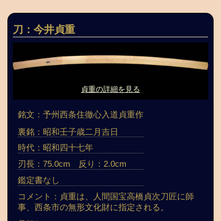
刀：今井貞重
貞重の詳細を見る
銘文：予州西条住徹心入道貞重作
裏銘：昭和壬子歳二月吉日
時代：昭和四十七年
刃長：75.0cm 反り：2.0cm
鑑定書なし
コメント：貞重は、人間国宝高橋貞次刀匠に師
事、西条市の無形文化財に指定される。