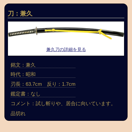
刀：兼久
兼久刀の詳細を見る
銘文：兼久
時代：昭和
刃長：63.7cm 反り：1.7cm
鑑定書：なし
コメント：試し斬りや、居合に向いています。
品切れ