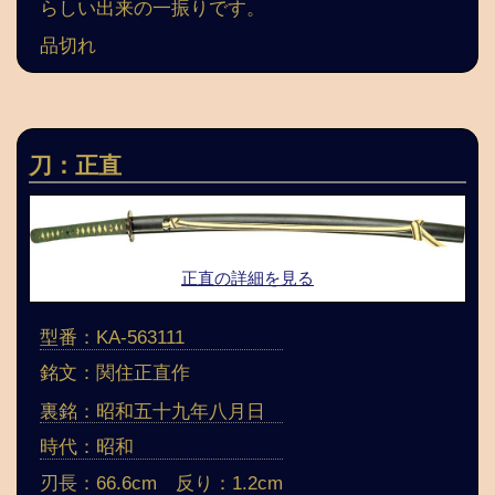
らしい出来の一振りです。
品切れ
刀：正直
正直の詳細を見る
型番：KA-563111
銘文：関住正直作
裏銘：昭和五十九年八月日
時代：昭和
刃長：66.6cm 反り：1.2cm