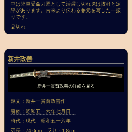
中は陸軍受命刀匠として活躍し切れ味は抜群と定
評があります。古来より伝わる兼元を写した一振
りです。
品切れ
新井政善
新井一貫斎政善の詳細を見る
銘文：新井一貫斎政善作
裏銘：昭和五十六年七月日
時代：現代 昭和五十六年
刃長：74.0cm 反り：1.8cm