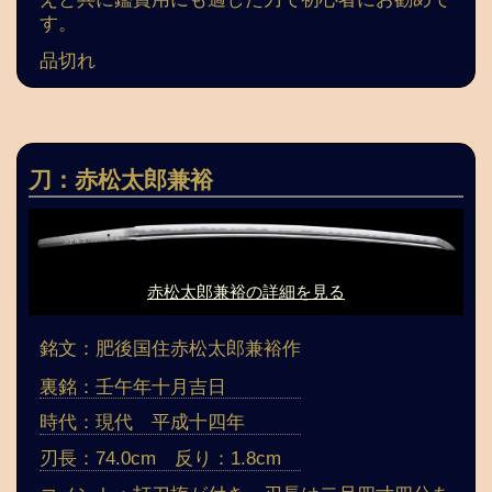
す。
品切れ
刀：赤松太郎兼裕
赤松太郎兼裕の詳細を見る
銘文：肥後国住赤松太郎兼裕作
裏銘：壬午年十月吉日
時代：現代 平成十四年
刃長：74.0cm 反り：1.8cm