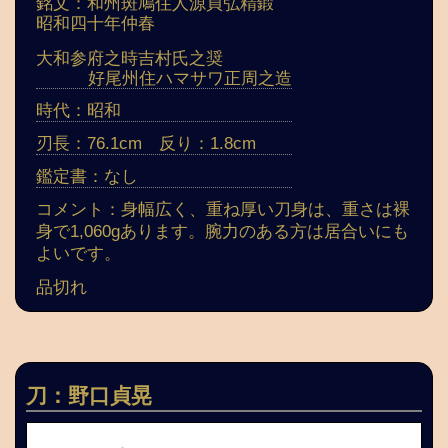
銘文：和州斑鳩住人源貞弘精鍛
昭和四十年仲春
大和参府之時吉村氏之奨
好尾州住ハマサワ正周之造
時代：昭和
刃長：76.1cm 反り：1.8cm
鑑定書：なし
コメント：身幅広く、重ね厚い刀身は、重さは裸
身で1,060gあります。腕力のある方は居合いにも
よいです。
品切れ
刀：野口貞晃