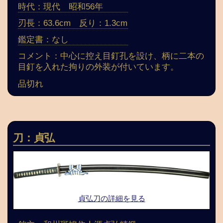
時代：現代 昭和56年
刃長：63.6cm 反り：1.3cm
鑑定書：なし
コメント：中心に控え目釘孔を設け、柄に二本の
目釘を入れた拘りの外装が付いています。
品切れ
刀：貞弘
貞弘刀の詳細を見る