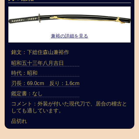
兼裕の詳細を見る
銘文：下総住森山兼裕作
昭和五十三年八月吉日
時代：昭和
刃長：69.0cm 反り：1.6cm
鑑定書：なし
コメント：外装が付いた現代刀で、居合の稽古と
しても適しています。
品切れ