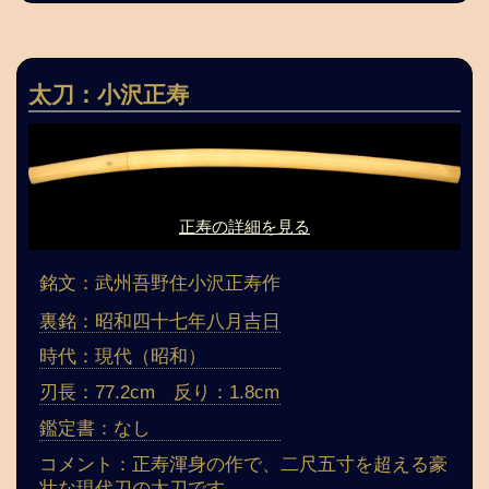
太刀：小沢正寿
正寿の詳細を見る
銘文：武州吾野住小沢正寿作
裏銘：昭和四十七年八月吉日
時代：現代（昭和）
刃長：77.2cm 反り：1.8cm
鑑定書：なし
コメント：正寿渾身の作で、二尺五寸を超える豪
壮な現代刀の太刀です。