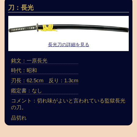
刀：長光
長光刀の詳細を見る
銘文：一原長光
時代：昭和
刃長：62.5cm 反り：1.3cm
鑑定書：なし
コメント：切れ味がよいと言われている監獄長光
の刀。
品切れ