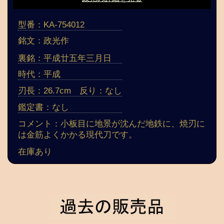
型番：KA-754012
銘文：政光作
裏銘：平成廿五年三月日
時代：平成
刃長：26.7cm 反り：なし
鑑定書：なし
コメント：小板目に地景が沈んだ地鉄に、焼刃に
は金筋よくかかる現代刀です。
在庫あり