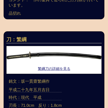
います。
品切れ
刀：繁綱
繁綱刀の詳細を見る
銘文：坂一貫齋繁綱作
平成二十九年五月吉日
時代：現代 平成
刃長：71.0cm 反り：1.8cm