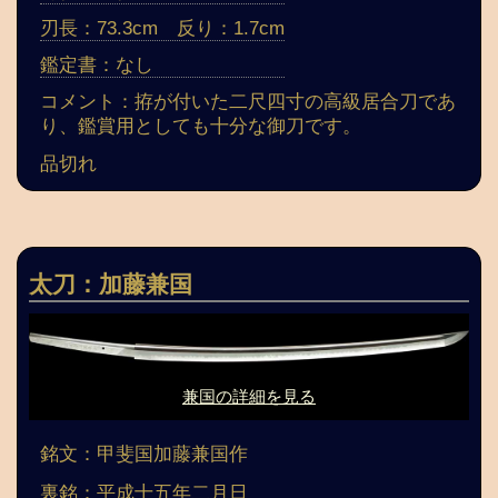
刃長：73.3cm 反り：1.7cm
鑑定書：なし
コメント：拵が付いた二尺四寸の高級居合刀であ
り、鑑賞用としても十分な御刀です。
品切れ
太刀：加藤兼国
兼国の詳細を見る
銘文：甲斐国加藤兼国作
裏銘：平成十五年二月日