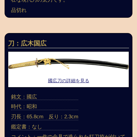
品切れ
刀：広木国広
國広刀の詳細を見る
銘文：國広
時代：昭和
刃長：65.8cm 反り：2.3cm
鑑定書：なし
コメント：一作の金具で造られた打刀拵が付いて