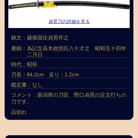
貞晃刀の詳細を見る
銘文：越後国住貞晃作之
裏銘：為記念高木政照氏八十才之 昭和五十四年
二月日
時代：昭和
刃長：64.2cm 反り：1.2cm
鑑定書：なし
コメント：新潟県の刀匠、野口貞晃の注文打ちの
刀です。
品切れ