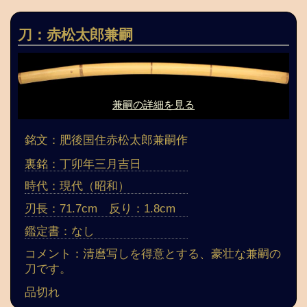
刀：赤松太郎兼嗣
兼嗣の詳細を見る
銘文：肥後国住赤松太郎兼嗣作
裏銘：丁卯年三月吉日
時代：現代（昭和）
刃長：71.7cm 反り：1.8cm
鑑定書：なし
コメント：清麿写しを得意とする、豪壮な兼嗣の
刀です。
品切れ