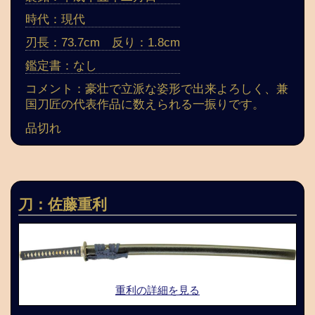
時代：現代
刃長：73.7cm 反り：1.8cm
鑑定書：なし
コメント：豪壮で立派な姿形で出来よろしく、兼
国刀匠の代表作品に数えられる一振りです。
品切れ
刀：佐藤重利
重利の詳細を見る