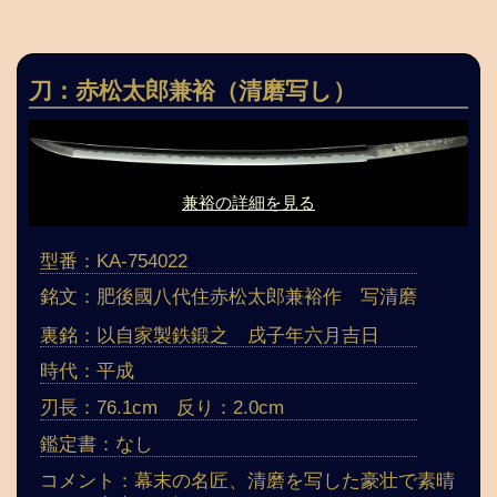
刀：赤松太郎兼裕（清磨写し）
兼裕の詳細を見る
型番：KA-754022
銘文：肥後國八代住赤松太郎兼裕作 写清磨
裏銘：以自家製鉄鍛之 戌子年六月吉日
時代：平成
刃長：76.1cm 反り：2.0cm
鑑定書：なし
コメント：幕末の名匠、清磨を写した豪壮で素晴