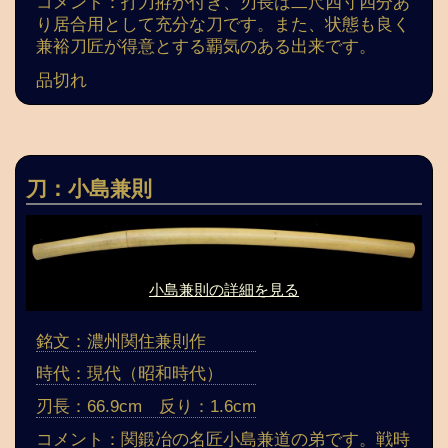
コメント：打刀拵が付き、刃長は二尺四寸四分あ
り居合用として充分な刀です。また、状態も良く
兼裕刀匠が得意とする覇気のある出来です。
品切れ
刀：小島兼則
小島兼則の詳細を見る
銘文：濃州関住兼則作
時代：現代（昭和時代）
刃長：66.9cm 反り：1.6cm
コメント：関鍛冶の名匠小島兼道の弟です。戦時