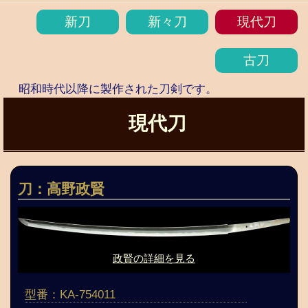
新刀
新々刀
現代刀
古刀
昭和時代以降に製作された刀剣です。
現代刀
刀：高野政賢
政賢の詳細を見る
型番：KA-754011