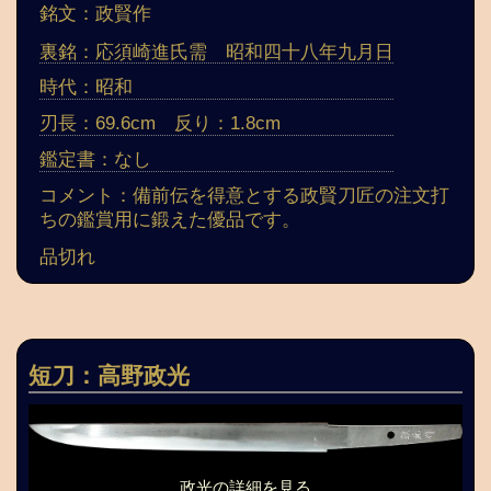
銘文：政賢作
裏銘：応須崎進氏需 昭和四十八年九月日
時代：昭和
刃長：69.6cm 反り：1.8cm
鑑定書：なし
コメント：備前伝を得意とする政賢刀匠の注文打
ちの鑑賞用に鍛えた優品です。
品切れ
短刀：高野政光
政光の詳細を見る