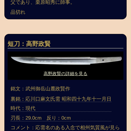
父であり、栗原昭秀に師事。
品切れ
短刀：高野政賢
高野政賢の詳細を見る
銘文：武州御岳山麓政賢作
裏銘：応川口麻文氏需 昭和四十九年十一月日
時代：現代
刃長：29.0cm 反り：0cm
コメント：応需名のある入念で相州気質風が見ら