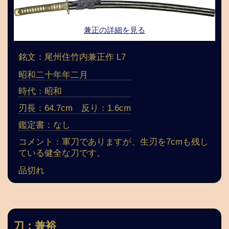
兼正の詳細を見る
銘文：尾州住竹内兼正作 L7
昭和二十年年二月
時代：昭和
刃長：64.7cm 反り：1.6cm
鑑定書：なし
コメント：軍刀でありますが、生刃を7cmも残し
ている健全な刀です。
品切れ
刀：兼裕