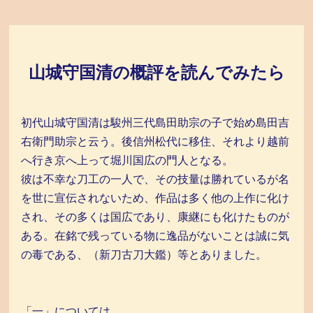
山城守国清の概評を読んでみたら
初代山城守国清は駿州三代島田助宗の子で始め島田吉
右衛門助宗と云う。後信州松代に移住、それより越前
へ行き京へ上って堀川国広の門人となる。
彼は不幸な刀工の一人で、その技量は勝れているが名
を世に宣伝されないため、作品は多く他の上作に化け
され、その多くは国広であり、康継にも化けたものが
ある。在銘で残っている物に逸品がないことは誠に気
の毒である、（新刀古刀大鑑）等とありました。
「一」については