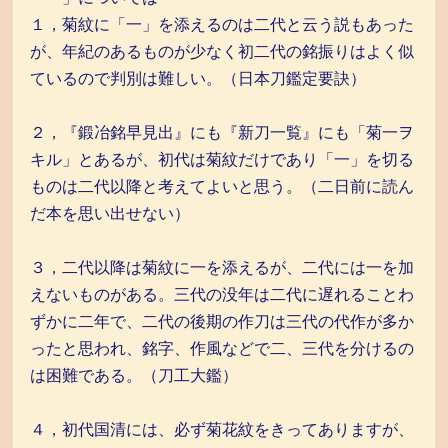
１，菊紋に「一」を添えるのは二代と云う説もあった
が、年紀のあるものが少なく初二代の銘振りはよく似
ているので判別は難しい。（日本刀鑑定要訣）
２，『鍛冶銘早見出』にも『新刀一覧』にも「菊一ヲ
キル」とあるが、初代は菊紋だけであり「一」を切る
ものは二代以降と考えてよいと思う。（二日前に読ん
だ本を思い出せない）
３，二代以降は菊紋に一を添えるが、二代には一を加
えないものがある。三代の没年は二代に遅れることわ
ずかに二年で、二代の後期の作刀は三代の代作が多か
ったと思われ、銘字、作風などで二、三代を分けるの
は困難である。（刀工大鑑）
４，初代国清には、必ず菊花紋をきってありますが、