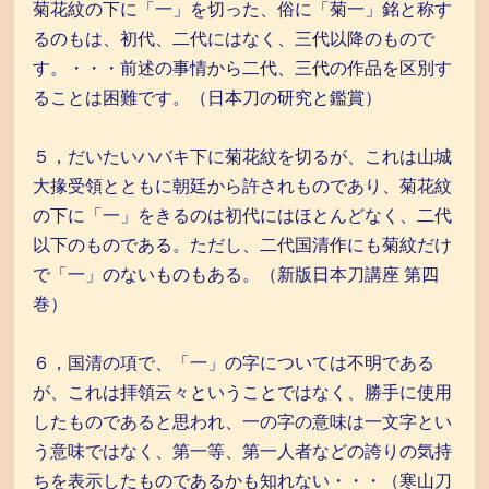
菊花紋の下に「一」を切った、俗に「菊一」銘と称す
るのもは、初代、二代にはなく、三代以降のもので
す。・・・前述の事情から二代、三代の作品を区別す
ることは困難です。（日本刀の研究と鑑賞）
５，だいたいハバキ下に菊花紋を切るが、これは山城
大掾受領とともに朝廷から許されものであり、菊花紋
の下に「一」をきるのは初代にはほとんどなく、二代
以下のものである。ただし、二代国清作にも菊紋だけ
で「一」のないものもある。（新版日本刀講座 第四
巻）
６，国清の項で、「一」の字については不明である
が、これは拝領云々ということではなく、勝手に使用
したものであると思われ、一の字の意味は一文字とい
う意味ではなく、第一等、第一人者などの誇りの気持
ちを表示したものであるかも知れない・・・（寒山刀