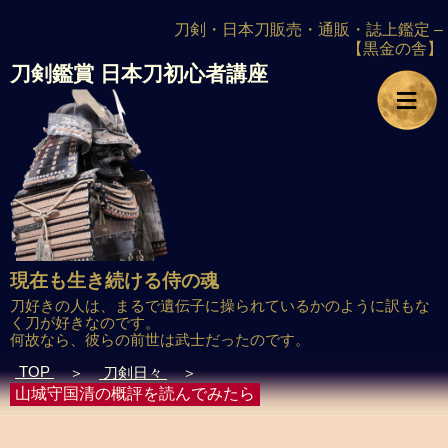
刀剣・日本刀販売・通販・誌上鑑定 –
【黒金の舎】
刀剣鑑賞
日本刀初心者講座
≡
現在も生き続ける侍の魂
刀好きの人は、まるで遺伝子に操られているかのように訳もな
く刀が好きなのです。
何故なら、彼らの前世は武士だったのです。
TOP
＞
刀剣日々
＞
山城守国清の概評を読んでみたら