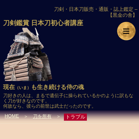
刀剣・日本刀販売・通販・誌上鑑定 –
【黒金の舎】
刀剣鑑賞
日本刀初心者講座
≡
現在
も生き続ける侍の魂
（いま）
刀好きの人は、まるで遺伝子に操られているかのように訳もな
く刀が好きなのです。
何故なら、彼らの前世は武士だったのです。
HOME
＞
刀を所有
＞
トラブル