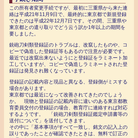
この所有者変更手続ですが、最初に三重県から来た連
絡は平成21年11月9日で、最終的に東京都で新規登録
できたのは平成22年12月7日です。その間、三重県や
東京都との遣り取りでどう云う訳か1年以上の期間を
要しました。
銃砲刀剣類登録証のトラブルは、改竄したものや、コ
ピーで偽造した登録証等もあるので注意が必要です。
最近では改竄出来ないようにと登録証をラミネート加
工していますが、コピーで偽造しラミネートされた登
録証は発見され難くなっています。
登録証の記載内容と現品と異なる、登録側がミスする
場合があります。
東京都では最近になって改善されてきたのでしょう
か。 現物と登録証の記載内容に違いのある東京都教
育委員交付の登録証の場合、教育庁に連絡すれば対応
するようです。 「銃砲刀剣類登録証鑑定申請書等の
送付について」を送付してきます。
その中に「基本事項がすべて一致し、銘文の記入上の
誤りであったことが確認できたときは、無料で訂正の