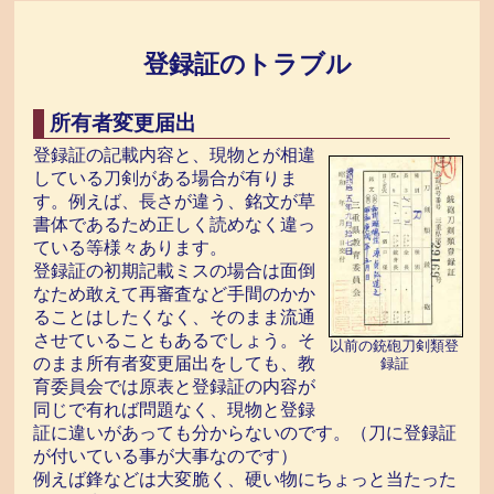
登録証のトラブル
所有者変更届出
登録証の記載内容と、現物とが相違
している刀剣がある場合が有りま
す。例えば、長さが違う、銘文が草
書体であるため正しく読めなく違っ
ている等様々あります。
登録証の初期記載ミスの場合は面倒
なため敢えて再審査など手間のかか
ることはしたくなく、そのまま流通
させていることもあるでしょう。そ
以前の銃砲刀剣類登
のまま所有者変更届出をしても、教
録証
育委員会では原表と登録証の内容が
同じで有れば問題なく、現物と登録
証に違いがあっても分からないのです。（刀に登録証
が付いている事が大事なのです）
例えば鋒などは大変脆く、硬い物にちょっと当たった