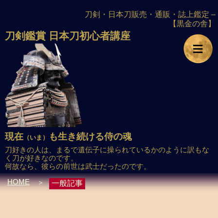
刀剣・日本刀販売・通販・誌上鑑定 –
【黒金の舎】
刀剣鑑賞
日本刀初心者講座
≡
現在
も生き続ける侍の魂
（いま）
刀好きの人は、まるで遺伝子に操られているかのように訳もな
く刀が好きなのです。
何故なら、彼らの前世は武士だったのです。
HOME
＞
一般記事