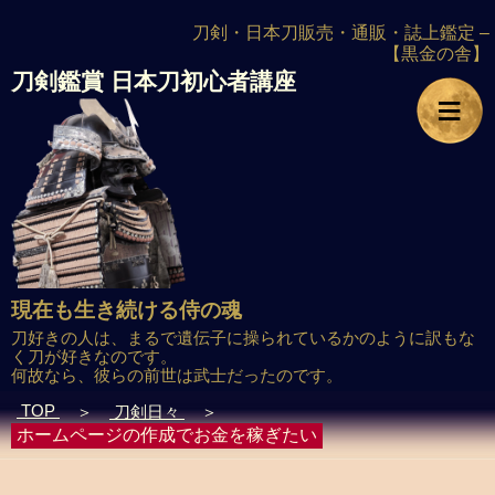
刀剣・日本刀販売・通販・誌上鑑定 –
【黒金の舎】
刀剣鑑賞
日本刀初心者講座
≡
現在も生き続ける侍の魂
刀好きの人は、まるで遺伝子に操られているかのように訳もな
く刀が好きなのです。
何故なら、彼らの前世は武士だったのです。
TOP
＞
刀剣日々
＞
ホームページの作成でお金を稼ぎたい