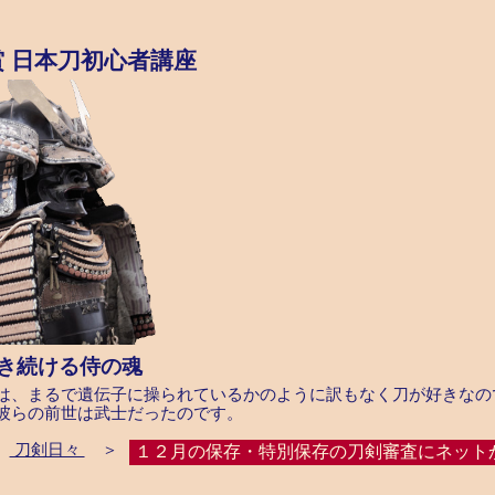
賞
日本刀初心者講座
き続ける侍の魂
は、まるで遺伝子に操られているかのように訳もなく刀が好きなの
彼らの前世は武士だったのです。
刀剣日々
＞
１２月の保存・特別保存の刀剣審査にネット