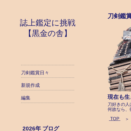
刀剣鑑
誌上鑑定に挑戦
【黒金の舎】
刀剣鑑賞日々
新規作成
現在も生
編集
刀好きの人
何故なら、
TOP
＞
2026年 ブログ